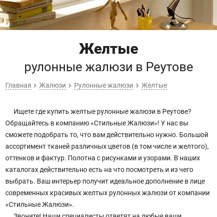
Желтые
рулонные жалюзи
в Реутове
Главная
Жалюзи
Рулонные жалюзи
Желтые
Ищете где купить желтые рулонные жалюзи в Реутове?
Обращайтесь в компанию «Стильные Жалюзи»! У нас вы
сможете подобрать то, что вам действительно нужно. Большой
ассортимент тканей различных цветов (в том числе и желтого),
оттенков и фактур. Полотна с рисунками и узорами. В наших
каталогах действительно есть на что посмотреть и из чего
выбрать. Ваш интерьер получит идеальное дополнение в лице
современных красивых желтых рулонных жалюзи от компании
«Стильные Жалюзи».
Звоните! Наши специалисты ответят на любые ваши